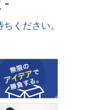
-
待ちください。