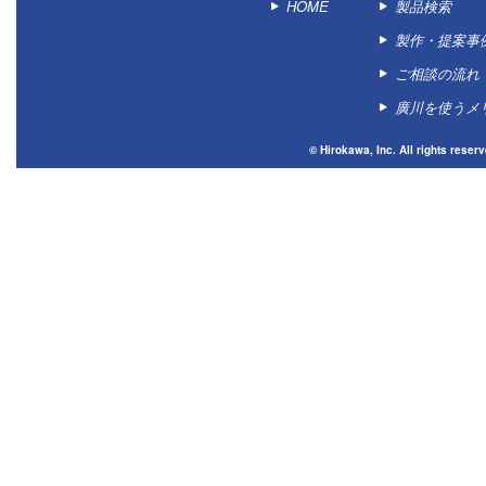
HOME
製品検索
製作・提案事
ご相談の流れ
廣川を使うメ
© Hirokawa, Inc. All 