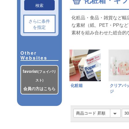
化粧箱・ギ
検索
化粧品・食品・雑貨など幅
さらに条件
な素材（紙、PET・PPな
を指定
素材を組み合わせた総合的
Other
Websites
favorist
(フェイバリ
スト)
化粧箱
クリアパ
会員の方はこちら
ジ