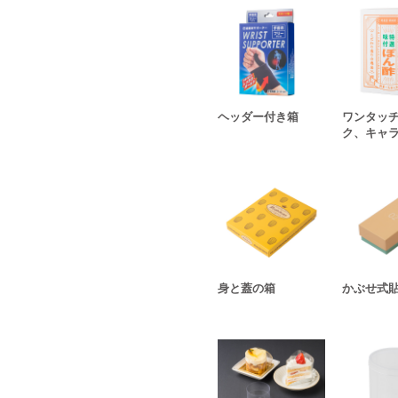
ヘッダー付き箱
ワンタッ
ク、キャ
身と蓋の箱
かぶせ式