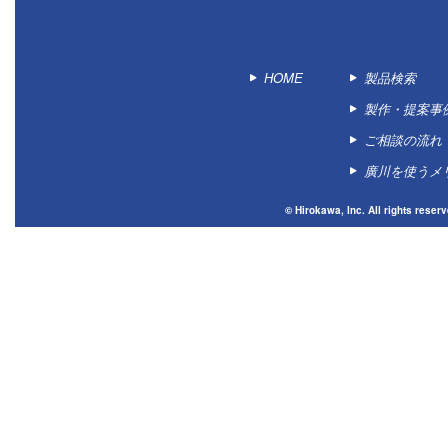
HOME
製品検索
製作・提案事
ご相談の流れ
廣川を使うメ
© Hirokawa, Inc. All 