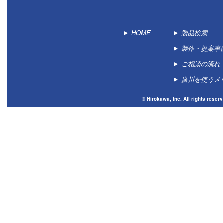
HOME
製品検索
製作・提案事
ご相談の流れ
廣川を使うメ
© Hirokawa, Inc. All 