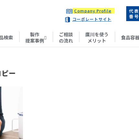
Company Profile
コーポレートサイト
製作
ご相談
廣川を使う
品検索
食品容
提案事例
の流れ
メリット
 コピー