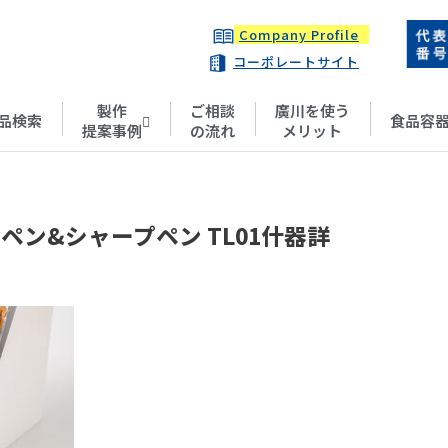
Company Profile
コーポレートサイト
製作
ご相談
廣川を使う
品検索
食品容
提案事例
の流れ
メリット
ペン&シャープペン TL01什器詳