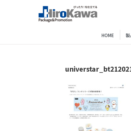
HOME
製
universtar_bt21202